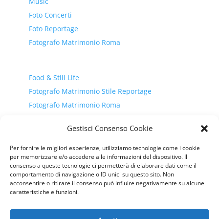
Music
Foto Concerti
Foto Reportage
Fotografo Matrimonio Roma
Food & Still Life
Fotografo Matrimonio Stile Reportage
Fotografo Matrimonio Roma
Fotografo Newborn
Gestisci Consenso Cookie
Festa 18 anni
Per fornire le migliori esperienze, utilizziamo tecnologie come i cookie
per memorizzare e/o accedere alle informazioni del dispositivo. Il
consenso a queste tecnologie ci permetterà di elaborare dati come il
Fitness and Wellness
comportamento di navigazione o ID unici su questo sito. Non
Fashion and Beauty
acconsentire o ritirare il consenso può influire negativamente su alcune
caratteristiche e funzioni.
Sports
Fotografo matrimonio Roma